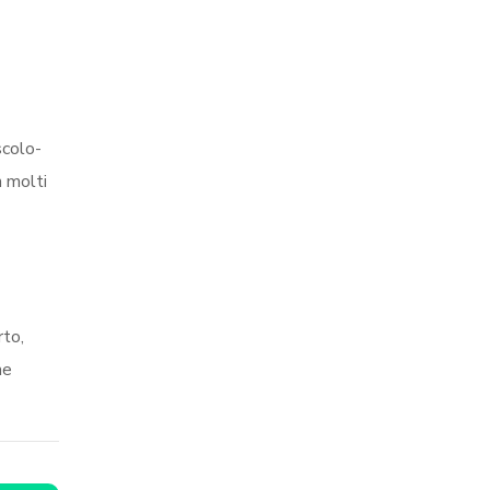
scolo-
n molti
rto,
me