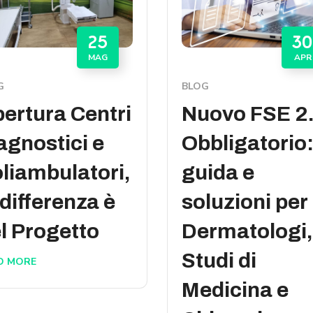
25
30
MAG
APR
G
BLOG
ertura Centri
Nuovo FSE 2
agnostici e
Obbligatorio
liambulatori,
guida e
 differenza è
soluzioni per
l Progetto
Dermatologi,
Studi di
D MORE
Medicina e