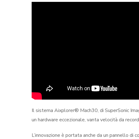
Il sistema Aixplorer® Mach30, di SuperSonic Imagi
un hardware eccezionale, vanta velocità da record
L’innovazione è portata anche da un pannello di co