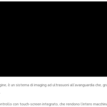
ne, è un sistema di imaging ad ultrasuoni all’avanguardia che, gr
.
ntrollo con touch-screen integrato, che rendono l’intero macchin