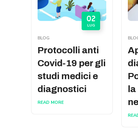
02
LUG
BLOG
BLO
Protocolli anti
Ap
Covid-19 per gli
di
studi medici e
Po
diagnostici
la
ne
READ MORE
REA