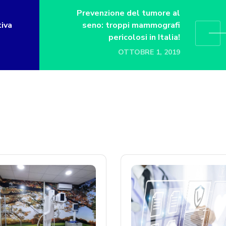
Prevenzione del tumore al
tiva
seno: troppi mammografi
pericolosi in Italia!
OTTOBRE 1, 2019