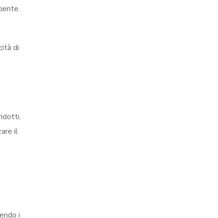
iente.
ità di
idotti.
are il
cendo i