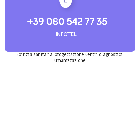
+39 080 542 77 35
INFOTEL
Edilizia sanitaria, progettazione Centri diagnostici,
umanizzazione
LO STAFF MEDICAL SOLUTIONS &
CONSULTING È A TUA DISPOSIZIONE
Vuoi chiedere
informazioni o