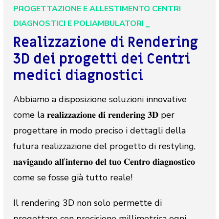
PROGETTAZIONE E ALLESTIMENTO CENTRI
DIAGNOSTICI E POLIAMBULATORI
Realizzazione di Rendering
3D dei progetti dei Centri
medici diagnostici
Abbiamo a disposizione soluzioni innovative
come la 𝐫𝐞𝐚𝐥𝐢𝐳𝐳𝐚𝐳𝐢𝐨𝐧𝐞 𝐝𝐢 𝐫𝐞𝐧𝐝𝐞𝐫𝐢𝐧𝐠 𝟑𝐃 per
progettare in modo preciso i dettagli della
futura realizzazione del progetto di restyling,
𝐧𝐚𝐯𝐢𝐠𝐚𝐧𝐝𝐨 𝐚𝐥𝐥’𝐢𝐧𝐭𝐞𝐫𝐧𝐨 𝐝𝐞𝐥 𝐭𝐮𝐨 𝐂𝐞𝐧𝐭𝐫𝐨 𝐝𝐢𝐚𝐠𝐧𝐨𝐬𝐭𝐢𝐜𝐨
come se fosse già tutto reale!
Il rendering 3D non solo permette di
progettare con precisione millimetrica ogni