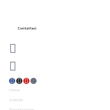
una visita in
sede?
Contattaci
Viale Gaetano Postiglione 10, Bari (BA), 70126
info@msconsulting.it
Home
Azienda
Progettazione