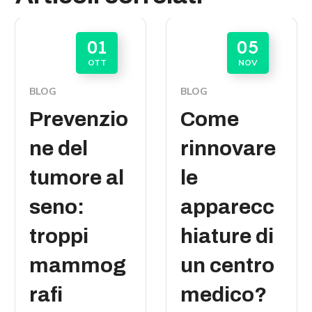
01
05
OTT
NOV
BLOG
BLOG
Prevenzio
Come
ne del
rinnovare
tumore al
le
seno:
apparecc
troppi
hiature di
mammog
un centro
rafi
medico?