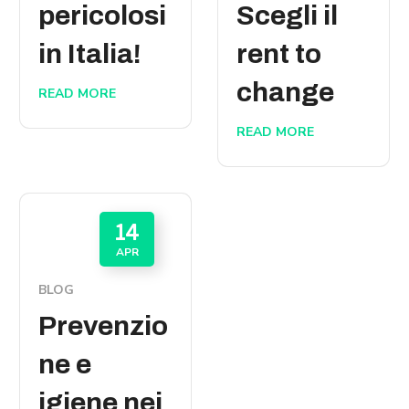
pericolosi
Scegli il
in Italia!
rent to
change
READ MORE
READ MORE
14
APR
BLOG
Prevenzio
ne e
igiene nei