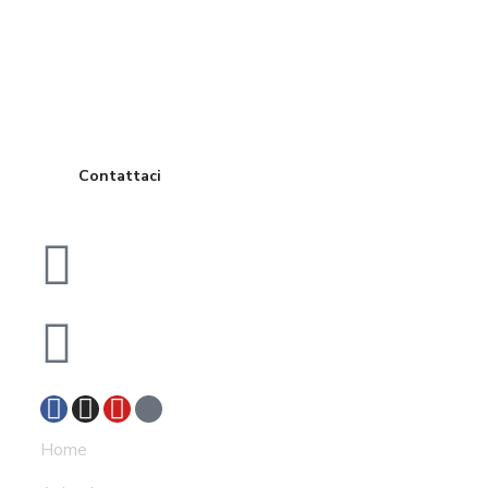
una visita in
sede?
Contattaci
Viale Gaetano Postiglione 10, Bari (BA), 70126
info@msconsulting.it
Home