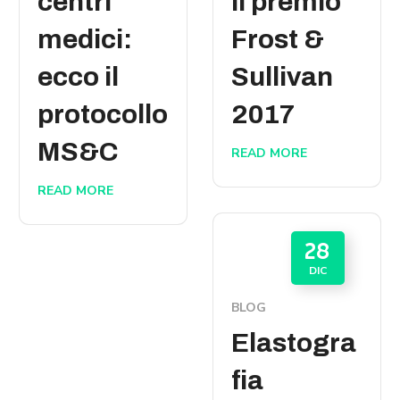
centri
il premio
medici:
Frost &
ecco il
Sullivan
protocollo
2017
MS&C
READ MORE
READ MORE
28
DIC
BLOG
Elastogra
fia