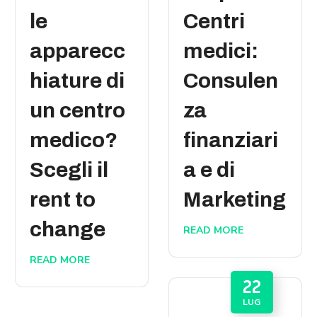
le
Centri
apparecc
medici:
hiature di
Consulen
un centro
za
medico?
finanziari
Scegli il
a e di
rent to
Marketing
change
READ MORE
READ MORE
22
LUG