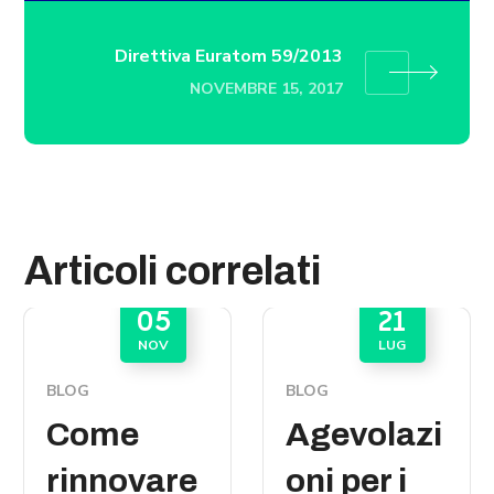
Direttiva Euratom 59/2013
NOVEMBRE 15, 2017
Articoli correlati
05
21
NOV
LUG
BLOG
BLOG
Come
Agevolazi
rinnovare
oni per i