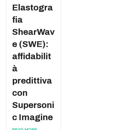
Elastogra
fia
ShearWav
e (SWE):
affidabilit
à
predittiva
con
Supersoni
c Imagine
READ MORE