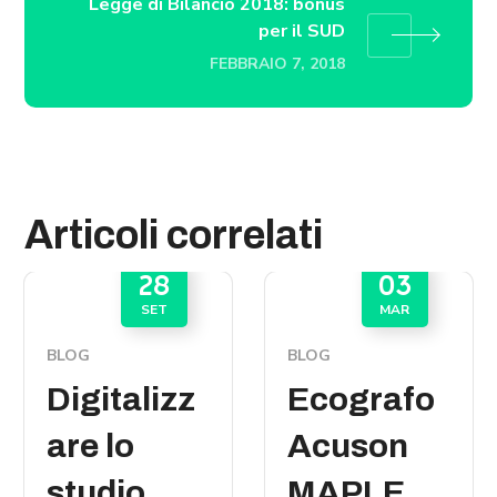
Legge di Bilancio 2018: bonus
per il SUD
FEBBRAIO 7, 2018
Articoli correlati
28
03
SET
MAR
BLOG
BLOG
Digitalizz
Ecografo
are lo
Acuson
studio
MAPLE