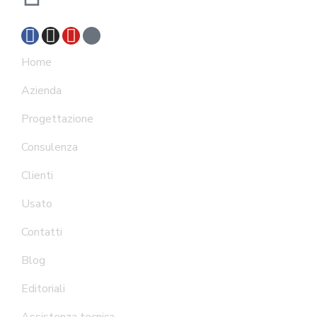
Home
Azienda
Progettazione
Consulenza
Clienti
Usato
Contatti
Blog
Editoriali
Assistenza tecnica