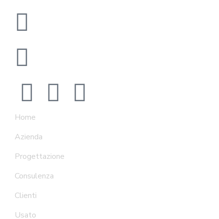
Viale Gaetano Postiglione 10, Bari (BA), 70126
info@msconsulting.it
Home
Azienda
Progettazione
Consulenza
Clienti
Usato