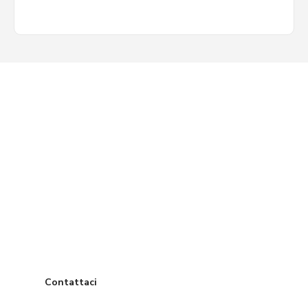
LO STAFF MEDICAL SOLUTIONS & CONSULTING
È A TUA DISPOSIZIONE
Vuoi chiedere
informazioni o
una visita in
sede?
Contattaci