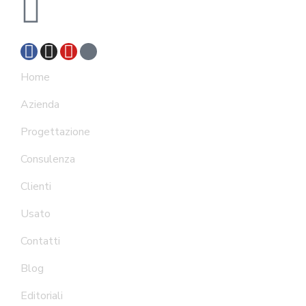
info@msconsulting.it
Home
Azienda
Progettazione
Consulenza
Clienti
Usato
Contatti
Blog
Editoriali